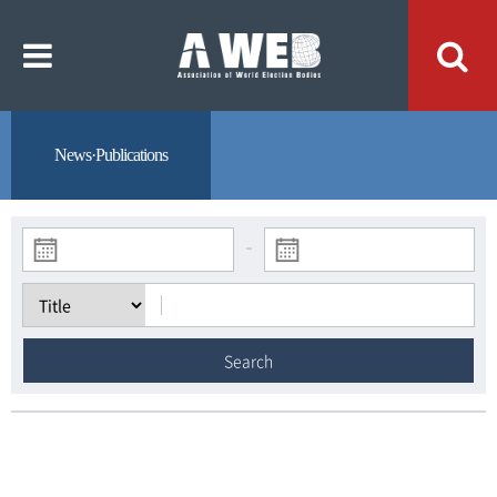
주
본
메
문
뉴
내
바
용
로
바
가
로
기
가
기
News·Publications
-
Search