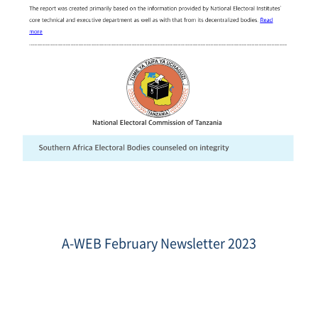
Screen
Shot
2023-
A-WEB February Newsletter 2023
02-
28
at
9.54.24
PM.png