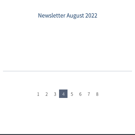
제
목
을-
Newsletter August 2022
입
력
해
주
세
요
_-003
(5).png
Date
:
2022-
09-
02
1
2
3
4
5
6
7
8