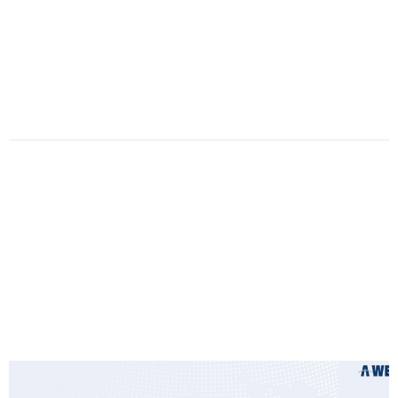
Date
:
2022-
12-
02