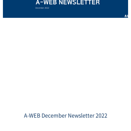
Newsletter
header
-
A-WEB December Newsletter 2022
December
2022.png