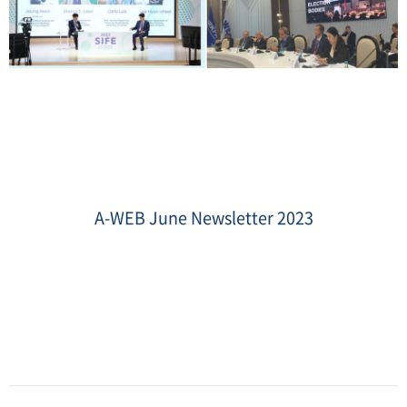
썸
네
일
A-WEB June Newsletter 2023
2.jpg
Date
:
2023-