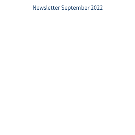
림
1.png
Newsletter September 2022
Date
:
2022-
09-
27