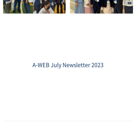
7
월
뉴
A-WEB July Newsletter 2023
스
레
터
썸
네
일.png
Date
:
2023-
07-
28