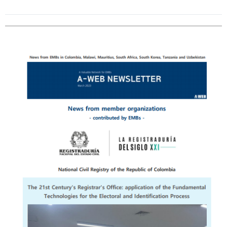
Date
:
2023-
05-
03