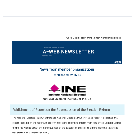
Date
:
2023-
04-
05