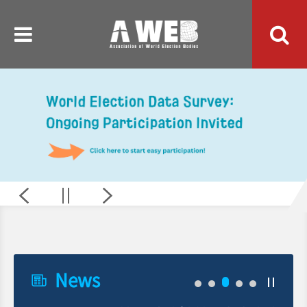
주
본
메
문
뉴
내
바
용
로
바
가
로
기
가
기
Survey
News