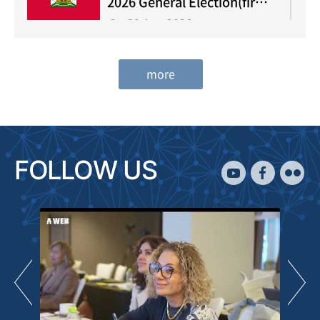
2026 General Election(first
round)
30 Aug 2026
more
Russia
2026 Legislative Election
20 Sep 2026
FOLLOW US
Latvia
2026 Parliamentary
Election
03 Oct 2026