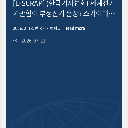
한·미
[E-SCRAP] (한국기자협회) 세계선거
[E
음모
기관협이 부정선거 온상? 스카이데일
카
리 정정보도 패소
음
 세계
2026. 2. 13. 한국기자협회 ...
read more
2026
 왔
2026-07-21
d