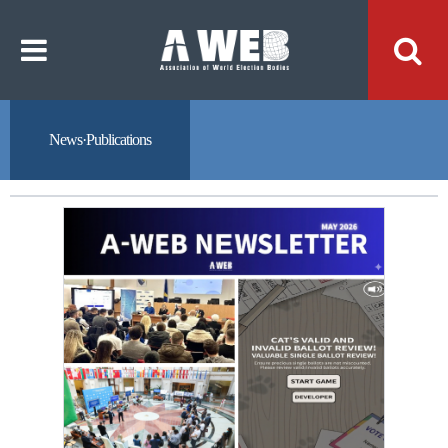
주
본
메
문
뉴
내
바
용
로
바
가
로
기
가
기
News·Publications