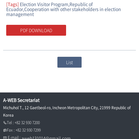
[Tags]
Election Visitor Program,Republic of
Ecuador,Cooperation with other stakeholders in election
management
PDF DOWNLOAD
List
A-WEB Secretariat
Michuhol T., 12 Gaetbeol-ro, Incheon Metropolitan City, 21999 Republic of
Korea
Tel : +82 32 930 7200
Fax : +82 32 930 7299
E-mail :
aweb131014@gmail.com