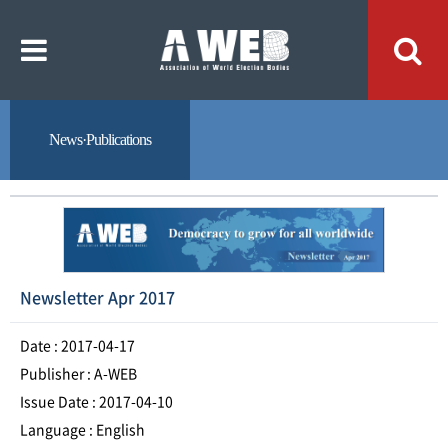
주
본
메
문
뉴
내
바
용
로
바
가
로
기
가
기
News·Publications
Newsletter Apr 2017
Date : 2017-04-17
Publisher : A-WEB
Issue Date : 2017-04-10
Language : English