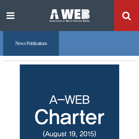
주
본
메
문
뉴
내
바
용
로
바
가
로
기
가
기
News·Publications