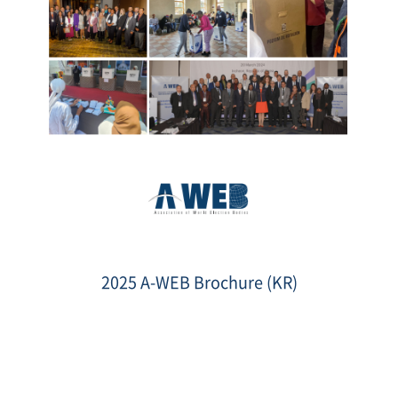
2025
Brochure
KOR
2025 A-WEB Brochure (KR)
thumb.png