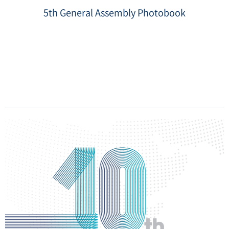
page
of
5th General Assembly Photobook
photo
book.jpg
Date
:
2022-
12-
22