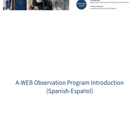
섬
네
일
A-WEB Observation Program Introduction
2.jpg
(Spanish-Español)
Date