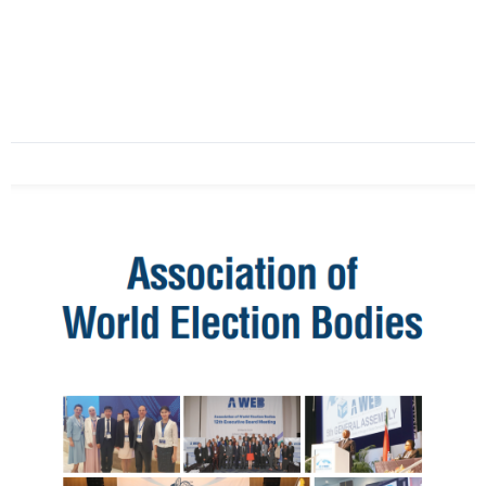
Date
:
2023-
11-
17