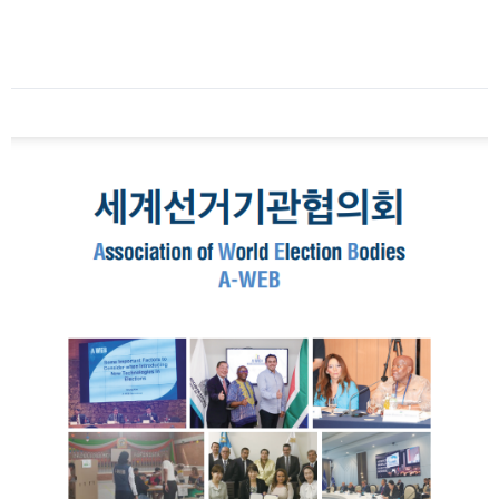
Date
:
2024-
12-
10