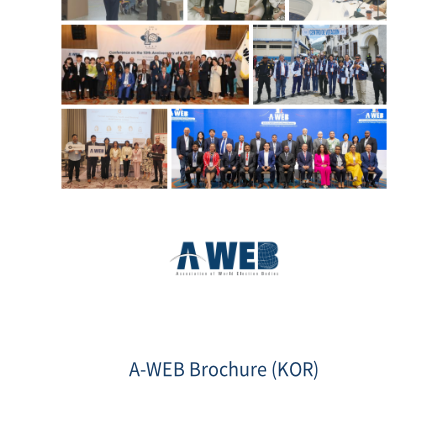
brochure
kor
5.png
A-WEB Brochure (KOR)