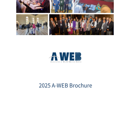
2025
Brochure
ENG
2025 A-WEB Brochure
thumb.png