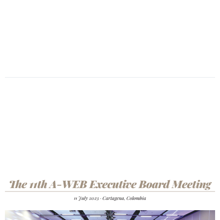
Date
:
2023-
10-
12