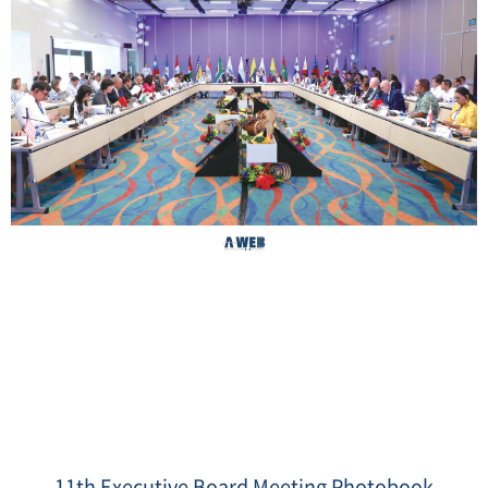
표
지.PNG
11th Executive Board Meeting Photobook