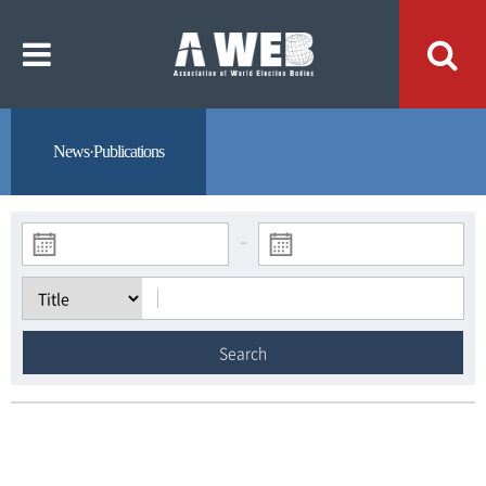
주
본
메
문
뉴
내
바
용
로
바
가
로
기
가
기
News·Publications
-
Search