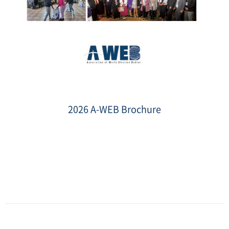
2026
브
로
2026 A-WEB Brochure
슈
어
표
지
(ENG).jpg
Date
:
2026-
05-
15