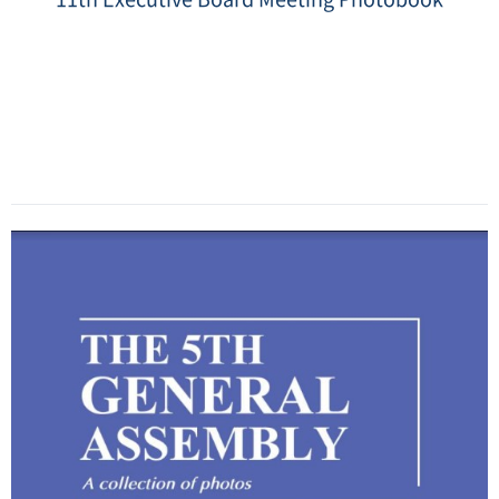
Date
:
2023-
08-
29