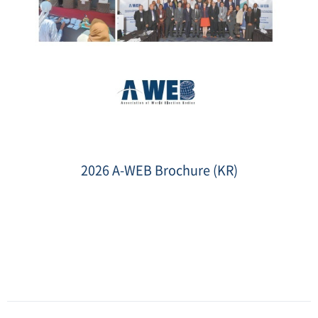
2026
브
로
2026 A-WEB Brochure (KR)
슈
어
표
지.jpg
Date
:
2026-