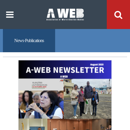
주
본
메
문
뉴
내
바
용
로
바
가
로
기
가
기
News·Publications