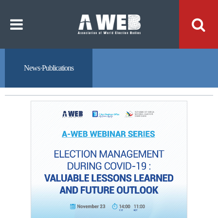
주
본
메
문
뉴
내
바
용
로
바
가
로
기
가
기
News·Publications